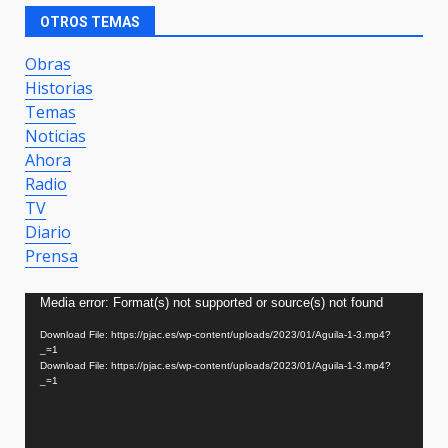
OTROS TEMAS
Obras
Historias
Temas
Noticias
Ahora
Radio
TV
Diario
Prensa
Video
Media error: Format(s) not supported or source(s) not found
Player
Download File: https://pjac.es/wp-content/uploads/2023/01/Aguila-1-3.mp4?
_=1
Download File: https://pjac.es/wp-content/uploads/2023/01/Aguila-1-3.mp4?
_=1