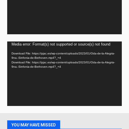
Video
Media error: Format(s) not supported or source(s) not found
Player
Download File: https://pjac.es/wp-content/uploads/2023/01/Oda-de-la-Alegria-
9na.-Sinfonia-de-Bethoven.mp4?_=4
Download File: https://pjac.es/wp-content/uploads/2023/01/Oda-de-la-Alegria-
9na.-Sinfonia-de-Bethoven.mp4?_=4
YOU MAY HAVE MISSED