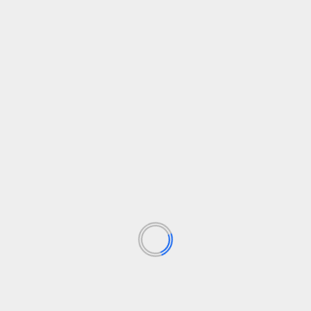
Read More
Las más Leídas
PRESIDENTE LULA DE BRASIL LUIZ INÁCIO
LULA DA SILVA recibe libros Biografía de