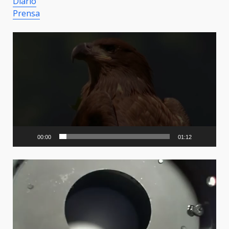
Diario
Prensa
Video
Player
00:00
01:12
Video
Player