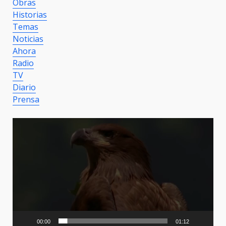
Obras
Historias
Temas
Noticias
Ahora
Radio
TV
Diario
Prensa
Video
Player
00:00
01:12