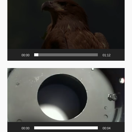
Player
00:00
01:12
Video
Player
00:00
00:04